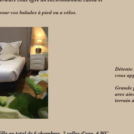
pour vos balades à pied ou a vélos.
Détente 
vous app
Grande p
ares ain
terrain 
illa au total de 6 chambres, 2 salles d'eau, 4 WC.