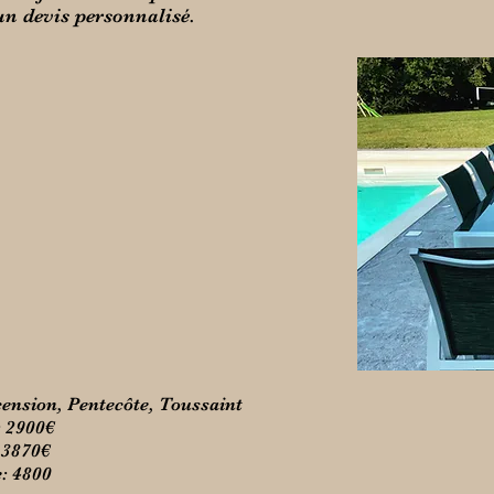
n devis personnalisé.
cension, Pentecôte, Toussaint
: 2900€
: 3870€
: 4800