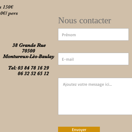
s 150€
10€/ pers
Nous contacter
38 Grande Rue
70500
Montureux-Lès-Baulay
Tel: 03 84 78 16 29
06 32 52 65 12
Envoyer