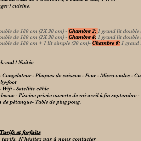
ger / cuisine.
ouble
de 180
cm (2X 90 cm) -
Chambre 2:
1 grand lit
double
ouble
de 180
cm (2X 90 cm) -
Chambre 4:
1 grand lit
double
ouble
de 180 cm + 1 lit simple (90 cm)-
Chambre 6:
1 grand l
k-end / Nuitée
 - Congélateur - Plaques de cuisson - Four - Micro-ondes - Cui
aby-foot
Wifi - Satellite câble
rbecue - Piscine privée ouverte de mi-avril à fin septembre - 
n de pétanque- Table de ping pong.
Tarifs et forfaits
tarifs. N'hésitez pas à nous contacter