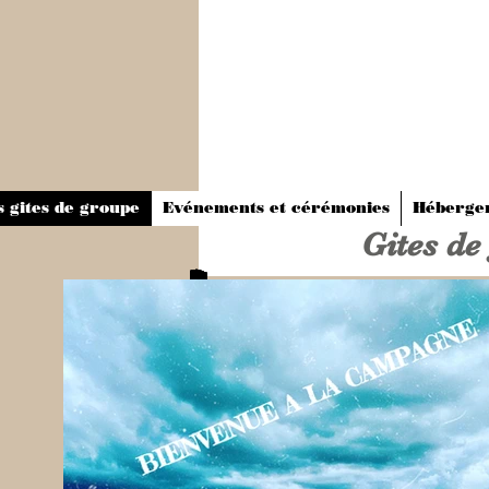
s gites de groupe
Evénements et cérémonies
Héberge
Gites d